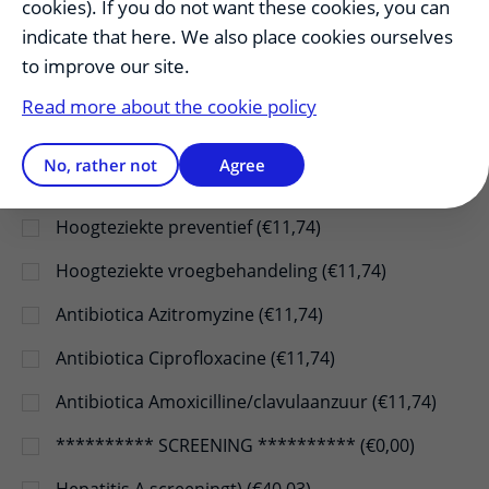
cookies). If you do not want these cookies, you can
Malariaprofylaxe Mefloquine (€11,74)
indicate that here. We also place cookies ourselves
Malariaprofylaxe Doxycycline (€11,74)
to improve our site.
Malariaprofylaxe Proguanil (€11,74)
Read more about the cookie policy
Malariaprofylaxe Chloroquine (€11,74)
No, rather not
Agree
Malaria Noodbehandeling (€11,74)
Hoogteziekte preventief (€11,74)
Hoogteziekte vroegbehandeling (€11,74)
Antibiotica Azitromyzine (€11,74)
Antibiotica Ciprofloxacine (€11,74)
Antibiotica Amoxicilline/clavulaanzuur (€11,74)
********** SCREENING ********** (€0,00)