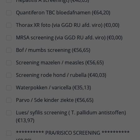
Hepatitis A screeningt) (€40,03)
Quantiferon TBC bloedafnamen (€64,20)
Thorax XR foto (via GGD RU afd. viro) (€0,00)
MRSA screening (via GGD RU afd. viro) (€0,00)
Bof / mumbs screening (€56,65)
Screening mazelen / measles (€56,65)
Screening rode hond / rubella (€40,03)
Waterpokken / varicella (€35,13)
Parvo / 5de kinder ziekte (€56,65)
Lues/ syfilis screening ( T. pallidum antistoffen)
(€13,97)
********** PRA/RISICO SCREENING **********