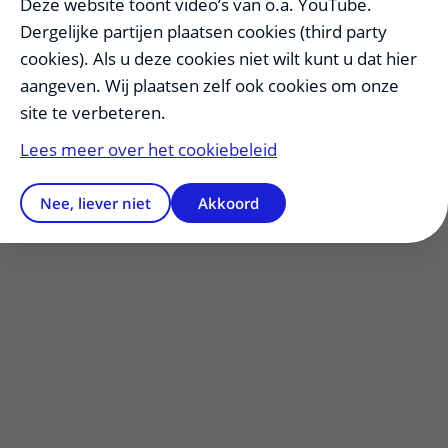
Deze website toont video’s van o.a. YouTube.
Toeslag: Anders, niet werkzaam in ziekenhuis of
Dergelijke partijen plaatsen cookies (third party
aan universiteit € 880,= (€1670,00)
cookies). Als u deze cookies niet wilt kunt u dat hier
aangeven. Wij plaatsen zelf ook cookies om onze
Vorige
Verder met bestellen
site te verbeteren.
Lees meer over het cookiebeleid
Nee, liever niet
Akkoord